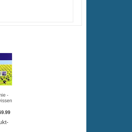
ie -
issen
69.99
ukt-