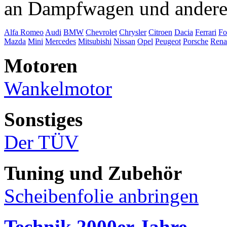
an Dampfwagen und andere
Alfa Romeo
Audi
BMW
Chevrolet
Chrysler
Citroen
Dacia
Ferrari
Fo
Mazda
Mini
Mercedes
Mitsubishi
Nissan
Opel
Peugeot
Porsche
Rena
Motoren
Wankelmotor
Sonstiges
Der TÜV
Tuning und Zubehör
Scheibenfolie anbringen
Technik 2000er Jahre