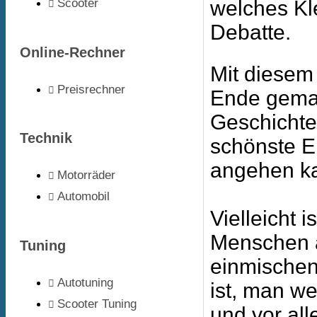
Scooter
welches Kle
Debatte.
Online-Rechner
Mit diesem
Preisrechner
Ende gemach
Geschichte
Technik
schönste E
angehen k
Motorräder
Automobil
Vielleicht 
Menschen a
Tuning
einmischen
Autotuning
ist, man w
Scooter Tuning
und vor all