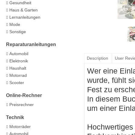
Gesundheit
Haus & Garten
Lernanleitungen
Mode
Sonstige
Reparaturanleitungen
Automobil
Description
User Revi
Elektronik
Haushalt
Wer eine Einl
Motorrad
wurde, fühlt s
Scooter
Fest zu ersche
Online-Rechner
In diesem Buc
Preisrechner
um einer Einl
Technik
Hochwertiges 
Motorräder
Automobil