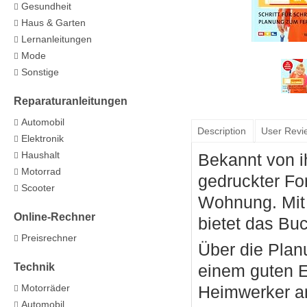
Gesundheit
Haus & Garten
Lernanleitungen
Mode
Sonstige
Reparaturanleitungen
Automobil
Description
User Revi
Elektronik
Haushalt
Bekannt von ih
Motorrad
gedruckter Fo
Scooter
Wohnung. Mit 
Online-Rechner
bietet das Bu
Preisrechner
Über die Planu
Technik
einem guten E
Heimwerker an
Motorräder
Automobil