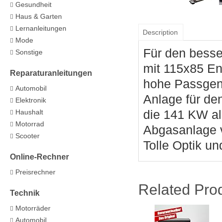
Gesundheit
Haus & Garten
Lernanleitungen
Description
Mode
Für den bess
Sonstige
mit 115x85 En
Reparaturanleitungen
hohe Passgena
Automobil
Anlage für den
Elektronik
die 141 KW al
Haushalt
Motorrad
Abgasanlage 
Scooter
Tolle Optik u
Online-Rechner
Preisrechner
Related Pro
Technik
Motorräder
Automobil