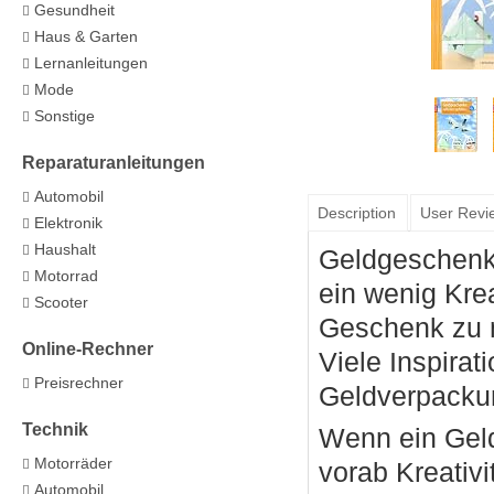
Gesundheit
Haus & Garten
Lernanleitungen
Mode
Sonstige
Reparaturanleitungen
Automobil
Description
User Revi
Elektronik
Haushalt
Geldgeschenke
Motorrad
ein wenig Kre
Scooter
Geschenk zu 
Online-Rechner
Viele Inspirat
Preisrechner
Geldverpackun
Technik
Wenn ein Geldg
Motorräder
vorab Kreativi
Automobil