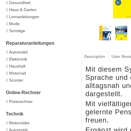
Gesundheit
Haus & Garten
Lernanleitungen
Mode
Sonstige
Reparaturanleitungen
Automobil
Description
User Revi
Elektronik
Haushalt
Mit diesem S
Motorrad
Sprache und e
Scooter
alltagsnah un
Online-Rechner
dargestellt.
Preisrechner
Mit vielfälti
gelernte Pens
Technik
freuen.
Motorräder
Ergänzt wird 
Automobil