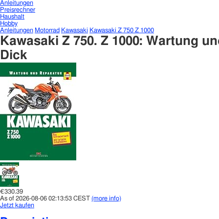
Anleitungen
Preisrechner
Haushalt
Hobby
Anleitungen
Motorrad
Kawasaki
Kawasaki Z 750 Z 1000
Kawasaki Z 750. Z 1000: Wartung 
Dick
€330.39
As of 2026-08-06 02:13:53 CEST
(more info)
Jetzt kaufen