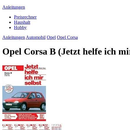
Anleitungen
Preisrechner
Haushalt
Hobby
Anleitungen
Automobil
Opel
Opel Corsa
Opel Corsa B (Jetzt helfe ich mi