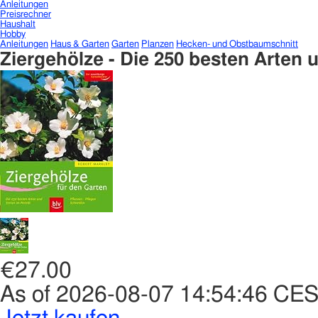
Anleitungen
Preisrechner
Haushalt
Hobby
Anleitungen
Haus & Garten
Garten
Planzen
Hecken- und Obstbaumschnitt
Ziergehölze - Die 250 besten Arten 
€27.00
As of 2026-08-07 14:54:46 CE