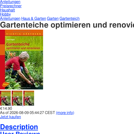
Anleitungen
Preisrechner
Haushalt
Hobby
Anleitungen
Haus & Garten
Garten
Gartenteich
Gartenteiche optimieren und renovi
€14.90
As of 2026-08-09 05:44:27 CEST
(more info)
Jetzt kaufen
Description