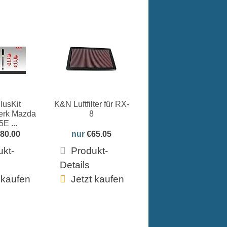
usKit
K&N Luftfilter für RX-
erk Mazda
8
E ...
80.00
nur
€65.05
ukt-
Produkt-
Details
 kaufen
Jetzt kaufen