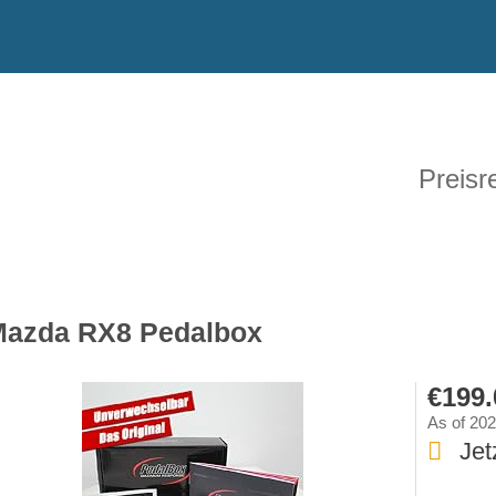
Preisr
azda RX8 Pedalbox
€199.
As of 20
Jet