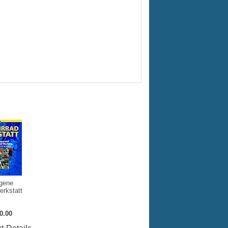
igene
erkstatt
0.00