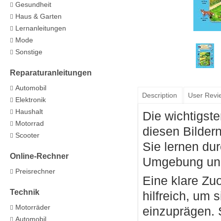
Gesundheit
Haus & Garten
Lernanleitungen
Mode
Sonstige
Reparaturanleitungen
Automobil
Description
User Revi
Elektronik
Haushalt
Die wichtigst
Motorrad
diesen Bilder
Scooter
Sie lernen dur
Online-Rechner
Umgebung und 
Preisrechner
Eine klare Zuo
Technik
hilfreich, um 
Motorräder
einzuprägen. 
Automobil