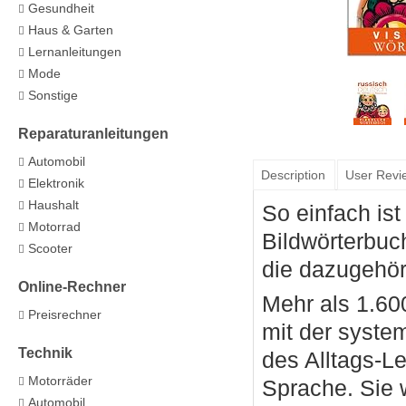
Gesundheit
Haus & Garten
Lernanleitungen
Mode
Sonstige
Reparaturanleitungen
Automobil
Description
User Revi
Elektronik
Haushalt
So einfach is
Motorrad
Bildwörterbuc
Scooter
die dazugehör
Online-Rechner
Mehr als 1.60
Preisrechner
mit der syste
Technik
des Alltags-L
Motorräder
Sprache. Sie 
Automobil