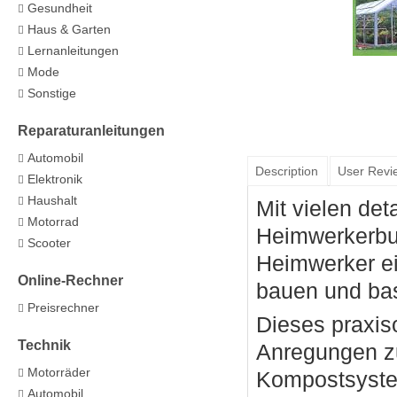
Gesundheit
Haus & Garten
Lernanleitungen
Mode
Sonstige
Reparaturanleitungen
Automobil
Description
User Revi
Elektronik
Haushalt
Mit vielen det
Motorrad
Heimwerkerbuch
Scooter
Heimwerker ein
Online-Rechner
bauen und ba
Preisrechner
Dieses praxis
Technik
Anregungen z
Motorräder
Kompostsystem
Automobil