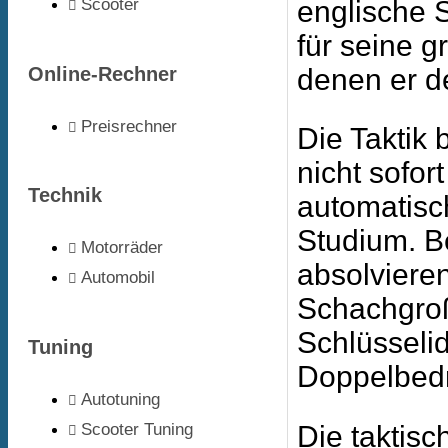
Scooter
englische 
für seine g
Online-Rechner
denen er d
Preisrechner
Die Taktik 
nicht sofo
Technik
automatisch
Studium. B
Motorräder
absolviere
Automobil
Schachgroß
Schlüsseli
Tuning
Doppelbedr
Autotuning
Die taktisc
Scooter Tuning