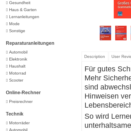
Gesundheit
Haus & Garten
Lernanleitungen
Mode
Sonstige
Reparaturanleitungen
Automobil
Description
User Revi
Elektronik
Haushalt
Für gutes Sch
Motorrad
Mehr Sicherhe
Scooter
sind abwechsl
Online-Rechner
Hinweisen vers
Preisrechner
Lebensbereic
Technik
So wird Lerne
Motorräder
unterhaltsamen
Automobil