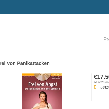
Pr
rei von Panikattacken
€17.5
As of 2026
Jetz