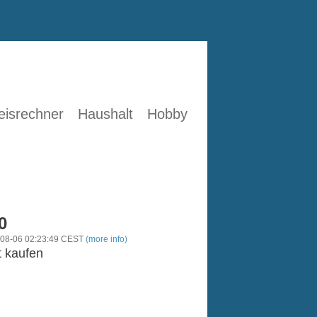
eisrechner
Haushalt
Hobby
0
-08-06 02:23:49 CEST
(more info)
t kaufen