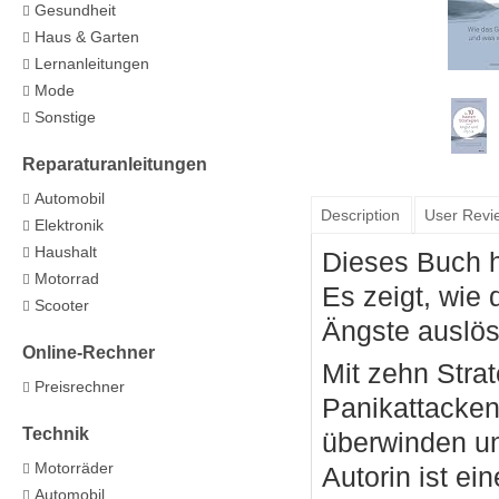
Gesundheit
Haus & Garten
Lernanleitungen
Mode
Sonstige
Reparaturanleitungen
Automobil
Description
User Revi
Elektronik
Haushalt
Dieses Buch h
Motorrad
Es zeigt, wie 
Scooter
Ängste auslö
Online-Rechner
Mit zehn Stra
Preisrechner
Panikattacken
Technik
überwinden un
Motorräder
Autorin ist e
Automobil