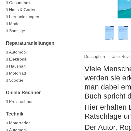
Gesundheit
Haus & Garten
Lernanleitungen
Mode
Sonstige
Reparaturanleitungen
Automobil
Description
User Revi
Elektronik
Haushalt
Viele Mensche
Motorrad
werden sie er
Scooter
man dabei emp
Online-Rechner
Buch spricht d
Preisrechner
Hier erhalten 
Technik
Ratschläge un
Motorräder
Der Autor, Rog
Automobil